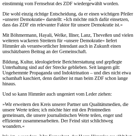
einstimmig vom Fernsehrat des
ZDF
wiedergewählt worden.
Die wohl einzig richtige Entscheidung, da er einen wichtigen Pfeiler
»unserer Demokratie« darstellt:
»Ich möchte mich dafür einsetzen,
dass das ZDF ein relevanter Faktor für unsere Demokratie ist.«
Mit
Böhmermann, Hayali, Welke, Illner, Lanz, Theveßen
und vielen
weiteren wackeren Streitern für »unsere Demokratie« liefert
Himmler
als verantwortlicher Intendant auch in Zukunft einen
unschätzbaren Beitrag an der Gemeinschaft.
Bildung, Kultur, ideologiefreie Berichterstattung und gepflegte
Unterhaltung sind auf der Strecke geblieben. Seit langem gilt:
Ungehemmte Propaganda und Indoktrination – und dies nicht etwa
schamhaft kaschiert, denn darüber ist man beim
ZDF
schon lange
hinaus.
Und so kann
Himmler
auch ungeniert vom Leder ziehen:
»Wir erweitern den Kreis unserer Partner um Qualitätsmedien, die
unsere Werte teilen; ich möchte hier mit den Printmedien
gemeinsam, die unsere journalistischen Werte teilen, enger und
effizienter zusammenarbeiten. Der Feind sitzt schlichtweg
woanders.«