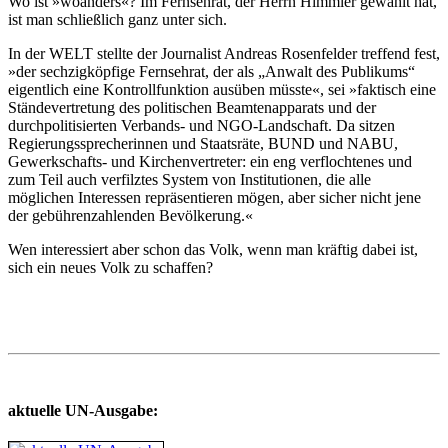
Wo ist »woanders«? Im Fernsehrat, der Herrn
Himmler
gewählt hat,
ist man schließlich ganz unter sich.
In der
WELT
stellte der Journalist
Andreas Rosenfelder
treffend fest,
»der sechzigköpfige Fernsehrat, der als „Anwalt des Publikums“
eigentlich eine Kontrollfunktion ausüben müsste«,
sei
»faktisch eine
Ständevertretung des politischen Beamtenapparats und der
durchpolitisierten Verbands- und NGO-Landschaft. Da sitzen
Regierungssprecherinnen und Staatsräte, BUND und NABU,
Gewerkschafts- und Kirchenvertreter: ein eng verflochtenes und
zum Teil auch verfilztes System von Institutionen, die alle
möglichen Interessen repräsentieren mögen, aber sicher nicht jene
der gebührenzahlenden Bevölkerung.«
Wen interessiert aber schon das Volk, wenn man kräftig dabei ist,
sich ein neues Volk zu schaffen?
aktuelle UN-Ausgabe: